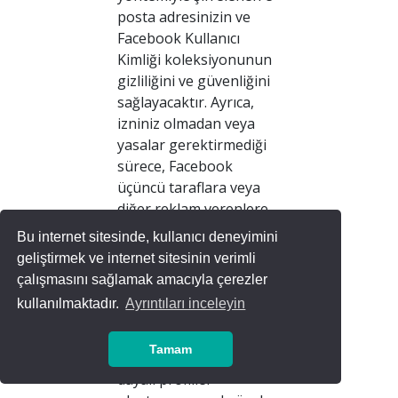
posta adresinizin ve
Facebook Kullanıcı
Kimliği koleksiyonunun
gizliliğini ve güvenliğini
sağlayacaktır. Ayrıca,
izniniz olmadan veya
yasalar gerektirmediği
sürece, Facebook
üçüncü taraflara veya
diğer reklam verenlere
özel hedef kitleniz için
Bu internet sitesinde, kullanıcı deneyimini
erişim veya bilgi vermez,
geliştirmek ve internet sitesinin verimli
özel hedef kitle
çalışmasını sağlamak amacıyla çerezler
bilgilerinizi
kullanılmaktadır.
Ayrıntıları inceleyin
kullanıcılarımız
hakkındaki bilgilere
Tamam
eklemez veya ilgi alanına
dayalı profiller