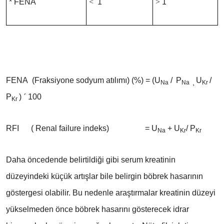
* FENA
<
1
>
1
FENA (Fraksiyone sodyum atılımı) (%) = (U
/
P
U
/
Na
Na
¸
Kr
P
)
´
100
Kr
RFI ( Renal failure indeks) = U
+ U
/ P
Na
Kr
Kr
Daha öncedende belirtildiği gibi serum kreatinin
düzeyindeki küçük artışlar bile belirgin böbrek hasarının
göstergesi olabilir. Bu nedenle araştırmalar kreatinin düzeyi
yükselmeden önce böbrek hasarını gösterecek idrar