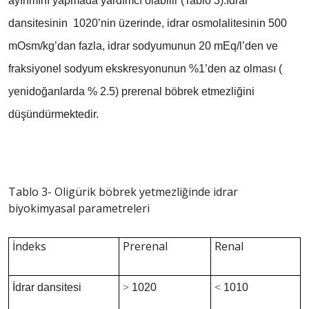
ayırımını yapmada yardımcı olabilir (Tablo 3).İdrar
dansitesinin 1020’nin üzerinde, idrar osmolalitesinin 500
mOsm/kg’dan fazla, idrar sodyumunun 20 mEq/l’den ve
fraksiyonel sodyum ekskresyonunun %1’den az olması (
yenidoğanlarda % 2.5) prerenal böbrek etmezliğini
düşündürmektedir.
Tablo 3- Oligürik böbrek yetmezliğinde idrar
biyokimyasal parametreleri
İndeks
Prerenal
Renal
İdrar dansitesi
>
1020
<
1010