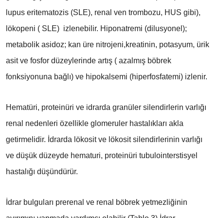
lupus eritematozis (SLE), renal ven trombozu, HUS gibi),
lökopeni ( SLE) izlenebilir. Hiponatremi (dilusyonel);
metabolik asidoz; kan üre nitrojeni,kreatinin, potasyum, ürik
asit ve fosfor düzeylerinde artış ( azalmış böbrek
fonksiyonuna bağlı) ve hipokalsemi (hiperfosfatemi) izlenir.
Hematüri, proteinüri ve idrarda granüler silendirlerin varlığı
renal nedenleri özellikle glomeruler hastalıkları akla
getirmelidir. İdrarda lökosit ve lökosit silendirlerinin varlığı
ve düşük düzeyde hematuri, proteinüri tubulointerstisyel
hastalığı düşündürür.
İdrar bulguları prerenal ve renal böbrek yetmezliğinin