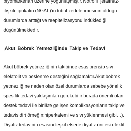
biyomarkerları üzerine yoğunlaşmıştır. Nötrofil jelatinaz-
ilişkili lipokalin (NGAL)’in tubül zedelenmesinin olduğu
durumlarda artttığı ve reepitelizasyonu indüklediği
düşünülmektedir.
,
Akut Böbrek Yetmezliğinde Takip ve Tedavi
Akut böbrek yetmezliğinin takibinde esas prensip sıvı ,
elektrolit ve beslenme desteğini sağlamaktır.Akut böbrek
yetmezliğine neden olan özel durumlarda sebebe yönelik
spesifik tedavi yaklaşımları gerekebilir burada önemli olan
destek tedavi ile birlikte gelişen komplikasyonların takip ve
tedavisidir( örneğin;hiperkalemi ve sıvı yüklenmesi gibi…).
Diyaliz tedavinin esasını teşkil etsede,diyaliz öncesi efektif