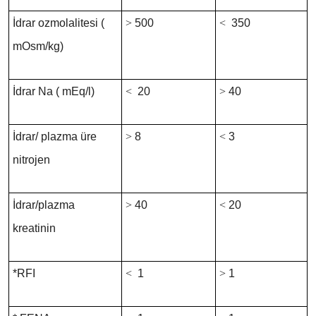
İdrar ozmolalitesi (
>
500
<
350
mOsm/kg)
İdrar Na ( mEq/l)
<
20
>
40
İdrar/ plazma üre
>
8
<
3
nitrojen
İdrar/plazma
>
40
<
20
kreatinin
*RFI
<
1
>
1