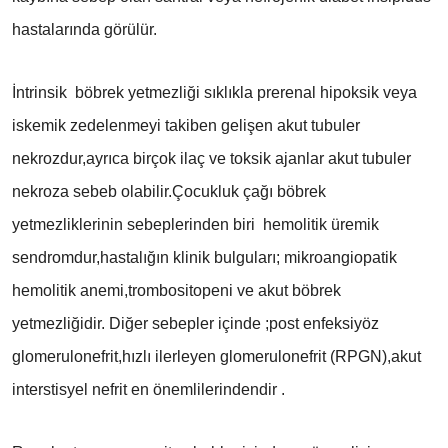
hastalarında görülür.
İntrinsik böbrek yetmezliği sıklıkla prerenal hipoksik veya
iskemik zedelenmeyi takiben gelişen akut tubuler
nekrozdur,ayrıca birçok ilaç ve toksik ajanlar akut tubuler
nekroza sebeb olabilir.Çocukluk çağı böbrek
yetmezliklerinin sebeplerinden biri hemolitik üremik
sendromdur,hastalığın klinik bulguları; mikroangiopatik
hemolitik anemi,trombositopeni ve akut böbrek
yetmezliğidir. Diğer sebepler içinde ;post enfeksiyöz
glomerulonefrit,hızlı ilerleyen glomerulonefrit (RPGN),akut
interstisyel nefrit en önemlilerindendir .