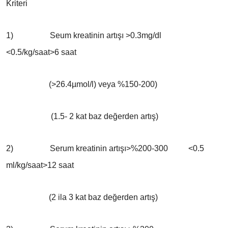
Kriteri
1) Seum kreatinin artışı >0.3mg/dl
<0.5/kg/saat>6 saat
(>26.4µmol/l) veya %150-200)
(1.5- 2 kat baz değerden artış)
2) Serum kreatinin artışı>%200-300 <0.5
ml/kg/saat>12 saat
(2 ila 3 kat baz değerden artış)