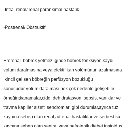
-İntra- renal/ renal parankimal hastalık
-Postrenal/ Obstruktif
Prerenal böbrek yetmezliğinde böbrek fonksiyon kaybı
volum daralmasına veya efektif kan volümünun azalmasına
ikincil gelişen böbreğin perfüzyon bozukluğu
sonucudur.Volum daralması pek çok nedenle gelişebilir
örneğin;kanamalar,ciddi dehidratasyon, sepsis, yanıklar ve
travma kapiller sızıntı sendromları gibi durumlar,ayrıca tuz
kaybına sebep olan renal,adrenal hastalıklar ve serbest su
kaybına sebep olan santral veya nefrojenik diabet insipidus