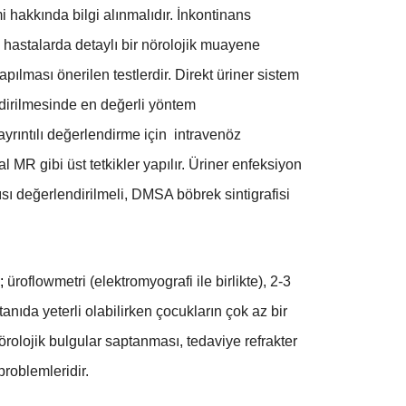
i hakkında bilgi alınmalıdır. İnkontinans
ı hastalarda detaylı bir nörolojik muayene
apılması önerilen testlerdir. Direkt üriner sistem
lendirilmesinde en değerli yöntem
 ayrıntılı değerlendirme için intravenöz
 MR gibi üst tetkikler yapılır. Üriner enfeksiyon
sı değerlendirilmeli, DMSA böbrek sintigrafisi
i;
üroflowmetri (elektromyografi ile birlikte), 2-3
anıda yeterli olabilirken çocukların çok az bir
örolojik bulgular saptanması, tedaviye refrakter
roblemleridir.