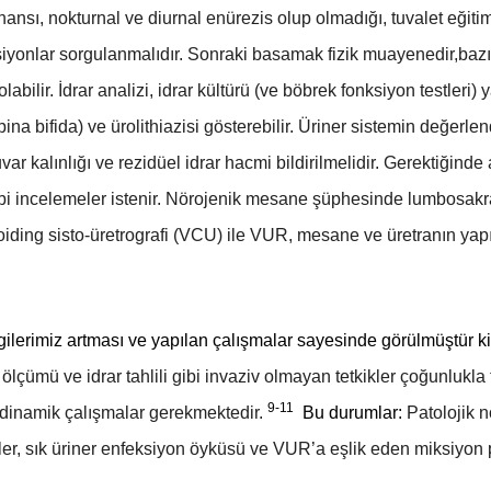
nansı, nokturnal ve diurnal enürezis olup olmadığı, tuvalet eğitim
eksiyonlar sorgulanmalıdır. Sonraki basamak fizik muayenedir,baz
ilir. İdrar analizi, idrar kültürü (ve böbrek fonksiyon testleri) y
spina bifida) ve ürolithiazisi gösterebilir. Üriner sistemin değer
ar kalınlığı ve rezidüel idrar hacmi bildirilmelidir. Gerektiğinde
gibi incelemeler istenir. Nörojenik mesane şüphesinde lumbosakral
iding sisto-üretrografi (VCU) ile VUR, mesane ve üretranın yapı
rimiz artması ve yapılan çalışmalar sayesinde görülmüştür k
lçümü ve idrar tahlili gibi invaziv olmayan tetkikler çoğunlukla t
9-11
odinamik çalışmalar gerekmektedir.
Bu durumlar:
Patolojik n
er, sık üriner enfeksiyon öyküsü ve VUR’a eşlik eden miksiyon p