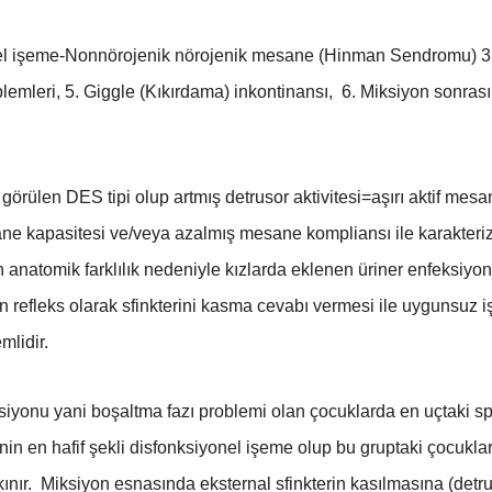
yonel işeme-Nonnörojenik nörojenik mesane (Hinman Sendromu) 
mleri, 5. Giggle (Kıkırdama) inkontinansı, 6. Miksiyon sonrası
 görülen DES tipi olup artmış detrusor aktivitesi=aşırı aktif me
ne kapasitesi ve/veya azalmış mesane kompliansı ile karakteri
n anatomik farklılık nedeniyle kızlarda eklenen üriner enfeksiy
uğun refleks olarak sfinkterini kasma cevabı vermesi ile uyguns
mlidir.
siyonu yani boşaltma fazı problemi olan çocuklarda en uçtaki sp
inin en hafif şekli disfonksiyonel işeme olup bu gruptaki çocukla
akınır. Miksiyon esnasında eksternal sfinkterin kasılmasına (det