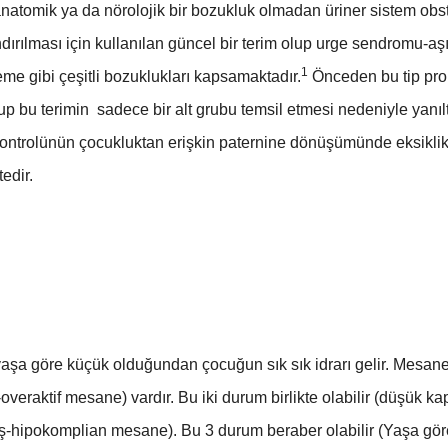
tomik ya da nörolojik bir bozukluk olmadan üriner sistem obst
dırılması için kullanılan güncel bir terim olup urge sendromu-aşı
1
e gibi çeşitli bozuklukları kapsamaktadır.
Önceden bu tip pro
p bu terimin sadece bir alt grubu temsil etmesi nedeniyle yanılt
kontrolünün çocukluktan erişkin paternine dönüşümünde eksiklik ol
tedir.
şa göre küçük olduğundan çocuğun sık sık idrarı gelir. Mesane aş
if-overaktif mesane) vardır. Bu iki durum birlikte olabilir (düşük 
ş-hipokomplian mesane). Bu 3 durum beraber olabilir (Yaşa göre 