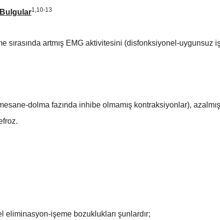
1,10-13
Bulgular
me sırasında artmış EMG aktivitesini (disfonksiyonel-uygunsuz iş
tif mesane-dolma fazında inhibe olmamış kontraksiyonlar), azalm
froz.
l eliminasyon-işeme bozuklukları şunlardır;