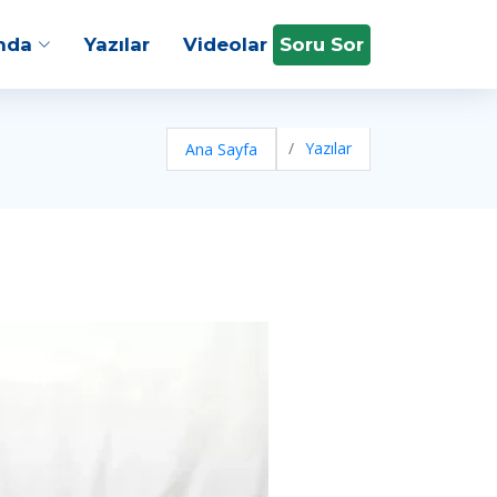
nda
Yazılar
Videolar
Soru Sor
Yazılar
Ana Sayfa