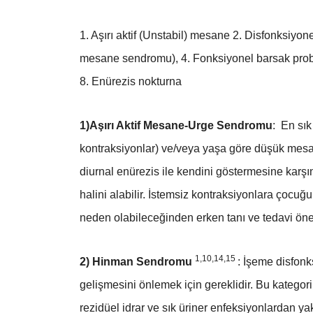
1. Aşırı aktif (Unstabil) mesane 2. Disfonksi
mesane sendromu), 4. Fonksiyonel barsak proble
8. Enürezis nokturna
1)Aşırı Aktif Mesane-Urge Sendromu
:
En sık
kontraksiyonlar) ve/veya yaşa göre düşük mesa
diurnal enürezis ile kendini göstermesine karşı
halini alabilir. İstemsiz kontraksiyonlara çoc
neden olabileceğinden erken tanı ve tedavi öne
1,10,14,15
2) Hinman Sendromu
: İşeme disfonk
gelişmesini önlemek için gereklidir. Bu kategor
rezidüel idrar ve sık üriner enfeksiyonlardan y