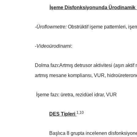
İşeme Disfonksiyonunda Ürodinamik 
-
Üroflowmetre:
Obstrüktif işeme patternleri, işe
-
Videoürodinami
:
Dolma fazı:Artmış detrusor aktivitesi (aşırı ak
artmış mesane kompliansı, VUR, hidroüreterone
İşeme fazı: üretra, rezidüel idrar, VUR
1,10
DES Tipleri
Başlıca 8 grupta incelenen disfonksiyone