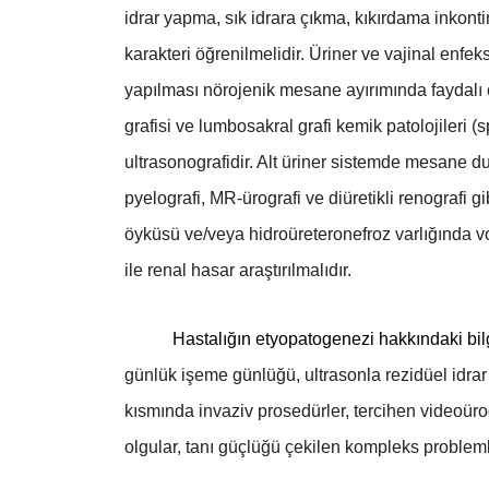
idrar yapma, sık idrara çıkma, kıkırdama inkonti
karakteri öğrenilmelidir. Üriner ve vajinal enf
yapılması nörojenik mesane ayırımında faydalı olab
grafisi ve lumbosakral grafi kemik patolojileri (
ultrasonografidir. Alt üriner sistemde mesane duv
pyelografi, MR-ürografi ve diüretikli renografi 
öyküsü ve/veya hidroüreteronefroz varlığında vo
ile renal hasar araştırılmalıdır.
Hastalığın etyopatogenezi hakkındaki bilgile
günlük işeme günlüğü, ultrasonla rezidüel idrar ö
kısmında invaziv prosedürler, tercihen videoür
olgular, tanı güçlüğü çekilen kompleks probleml