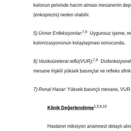
kolonun pelvisde hacim alması mesanenin depo
(enkoprezis) neden olabilir.
7,8
5) Üriner Enfeksiyonlar:
Uygunsuz işeme, rezi
kolonizasyonunun kolaylaşması sonucunda.
7,8
6) Vezikoüreteral reflü(VUR):
Disfonksiyonel
mesane ilişkili yüksek basınçlar ve refleks sfin
7) Renal Hasar:
Yüksek basınçlı mesane, VUR, 
1,5,9,10
Klinik Değerlendirme
Hastanın miksiyon anamnezi detaylı alınm