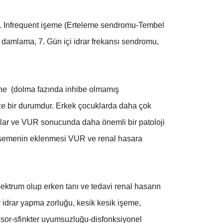
3. Infrequent işeme (Erteleme sendromu-Tembel
 damlama, 7. Gün içi idrar frekansı sendromu,
sane (dolma fazında inhibe olmamış
ze bir durumdur. Erkek çocuklarda daha çok
onlar ve VUR sonucunda daha önemli bir patoloji
uz işemenin eklenmesi VUR ve renal hasara
ektrum olup erken tanı ve tedavi renal hasarın
r idrar yapma zorluğu, kesik kesik işeme,
rusor-sfinkter uyumsuzluğu-disfonksiyonel