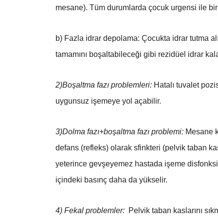
mesane). Tüm durumlarda çocuk urgensi ile birlik
b) Fazla idrar depolama: Çocukta idrar tutma alı
tamamını boşaltabileceği gibi rezidüel idrar kalab
2)Boşaltma fazı problemleri:
Hatalı tuvalet poz
uygunsuz işemeye yol açabilir.
3)Dolma fazı+boşaltma fazı problemi:
Mesane ka
defans (refleks) olarak sfinkteri (pelvik taban 
yeterince gevşeyemez hastada işeme disfonksiyo
içindeki basınç daha da yükselir.
4) Fekal problemler:
Pelvik taban kaslarını sık