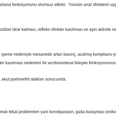
lama fonksiyonunu olumsuz etkiler. Yorulan anal sfinkterin 
düel idrar kalması, refleks sfinkter kasılması ve aşırı aktivite n
 işeme nedeniyle mesanede artan basınç, azalmış komplians-yüks
kter kasılması nedenleri ile vezikoüreteral bileşke fonksiyonunun
akut pyelonefrit atakları sonucunda.
alı fekal problemleri yani konstipasyon, gaita bulaşması (enkop